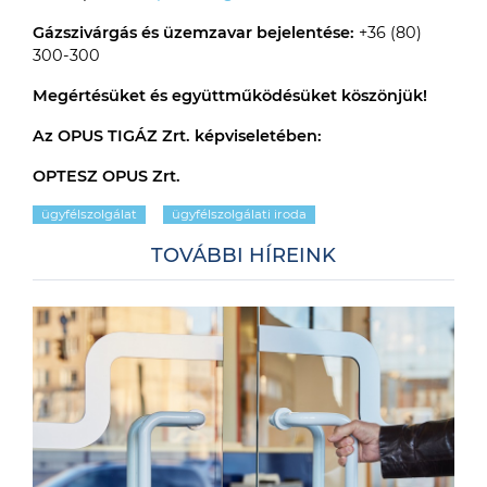
Gázszivárgás és üzemzavar bejelentése:
+36 (80)
300-300
Megértésüket és együttműködésüket köszönjük!
Az OPUS TIGÁZ Zrt. képviseletében:
OPTESZ OPUS Zrt.
ügyfélszolgálat
ügyfélszolgálati iroda
TOVÁBBI HÍREINK