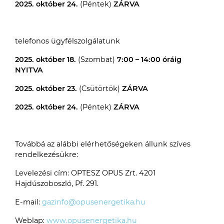
2025. október 24.
(Péntek)
ZÁRVA
telefonos ügyfélszolgálatunk
2025. október 18.
(Szombat)
7:00 – 14:00 óráig
NYITVA
2025. október 23.
(Csütörtök)
ZÁRVA
2025. október 24.
(Péntek)
ZÁRVA
Továbbá az alábbi elérhetőségeken állunk szíves
rendelkezésükre:
Levelezési cím: OPTESZ OPUS Zrt. 4201
Hajdúszoboszló, Pf. 291.
E-mail:
gazinfo@opusenergetika.hu
Weblap:
www.opusenergetika.hu