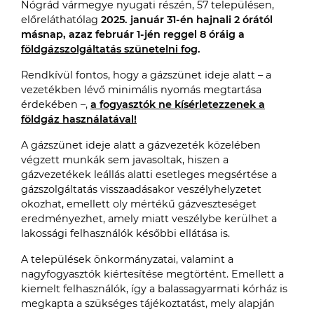
Nógrád vármegye nyugati részén, 57 településen,
előreláthatólag
2025. január 31-én hajnali 2 órától
másnap, azaz február 1-jén reggel 8 óráig a
földgázszolgáltatás szünetelni fog
.
Rendkívül fontos, hogy a gázszünet ideje alatt – a
vezetékben lévő minimális nyomás megtartása
érdekében –,
a fogyasztók ne kísérletezzenek a
földgáz használatával!
A gázszünet ideje alatt a gázvezeték közelében
végzett munkák sem javasoltak, hiszen a
gázvezetékek leállás alatti esetleges megsértése a
gázszolgáltatás visszaadásakor veszélyhelyzetet
okozhat, emellett oly mértékű gázveszteséget
eredményezhet, amely miatt veszélybe kerülhet a
lakossági felhasználók későbbi ellátása is.
A települések önkormányzatai, valamint a
nagyfogyasztók kiértesítése megtörtént. Emellett a
kiemelt felhasználók, így a balassagyarmati kórház is
megkapta a szükséges tájékoztatást, mely alapján