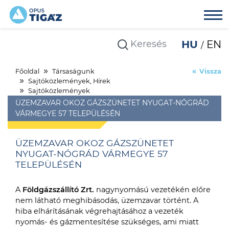
HU
EN
Főoldal
Társaságunk
Vissza
Sajtóközlemények, Hírek
Sajtóközlemények
ÜZEMZAVAR OKOZ GÁZSZÜNETET NYUGAT-NÓGRÁD
VÁRMEGYE 57 TELEPÜLÉSÉN
ÜZEMZAVAR OKOZ GÁZSZÜNETET
NYUGAT-NÓGRÁD VÁRMEGYE 57
TELEPÜLÉSÉN
A
Földgázszállító Zrt.
nagynyomású vezetékén előre
nem látható meghibásodás, üzemzavar történt. A
hiba elhárításának végrehajtásához a vezeték
nyomás- és gázmentesítése szükséges, ami miatt