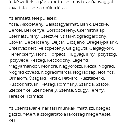
felkészültek a gázszünetre, és más tüzelőanyaggal
zavartalan lesz a működésük.
Az érintett települések:
Acsa, Alsópetény, Balassagyarmat, Bánk, Becske,
Bercel, Berkenye, Borsosberény, Cserháthaláp,
Cserhátsurány, Csesztve Csitár-Nógrádgárdony,
Csővár, Debercsény, Dejtár, Diósjenő, Drégelypalánk,
Érsekvadkert, Felsőpetény, Galgaguta, Galgagyörk,
Herencsény, Hont, Horpács, Hugyag, Iliny, Ipolyszög,
Ipolyvece, Keszeg, Kétbodony, Legénd,
Magyarnándor, Mohora, Nagyoroszi, Nézsa, Nógrád,
Nógrádkövesd, Nógrádmarcal, Nógrádsáp, Nőtincs,
Őrhalom, Ősagárd, Patak, Patvarc, Pusztaberki,
Püspökhatvan, Rétság, Romhány, Szanda, Szátok,
Szécsénke, Szendehely, Szente, Szügy, Terény,
Tereske, Tolmács
Az üzemzavar elhárítási munkák miatt szükséges
gázszünetért a szolgáltató a lakosság megértését
kéri.