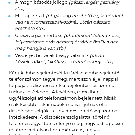
A meghibásodás jellege
(gázszivárgás; gázhiány
stb.)
Mit tapasztalt
(pl. gázszag érezhető a gázmérőnél
vagy a nyomásszabályozónál; utcán gázszag
érezhető stb.)
Gázszivárgás mértéke
(pl. időnként lehet érezni;
folyamatosan erős gázszag érződik; ömlik a gáz
még hangja is van stb.)
Veszélyeztet valakit vagy valamit?
(utcán
közlekedőket, lakóházat, közintézményt stb.)
Kérjük, hibabejelentését kizárólag a hibabejelentő
telefonszámon tegye meg, mert azon éjjel nappal
fogadják a diszpécserek a bejelentést és azonnal
tudnak intézkedni. A levélben, e-mailben,
ügyfélszolgálati telefonszámon bejelentett hibák
csak később - akár napok múlva - jutnak el a
diszpécserszolgálatra, így nincs lehetőség azonnali
intézkedésre. A diszpécserszolgálattal történő
telefonos egyeztetés előnye még, hogy a diszpécser
rákérdezhet olyan körülményre is, mely a