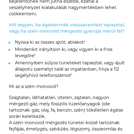
bejelentőnek nem jutna eszébe, ezáltal a
veszélyhelyzet kialakulását nagymértékben lehet
csökkenteni.
Mit tegyen, ha égéstermék visszaáramlást tapasztal,
vagy ha szén-monoxid mérgezés gyanúja merül fel?
Nyissa ki az összes ajtót, ablakot!
Mindenkit irányítson ki, vagy vigyen ki a friss
levegőre!
Amennyiben súlyos tüneteket tapasztal, vagy ájult
állapotú személyt talál az ingatlanban, hívja a 112
segélyhívó telefonszámot!
Mi az a szén-monoxid?
Szagtalan, láthatatlan, íztelen, zajtalan, nagyon
mérgező gáz, mely fosszilis tüzelőanyagok (ide
tartoznak: gáz, olaj, fa, benzin, szén) tökéletlen égése
során keletkezik.
A szén-monoxid mérgezés tünetei közzé tartoznak
fejfájás, émelygés, szédülés, légszomj, összeomlás és