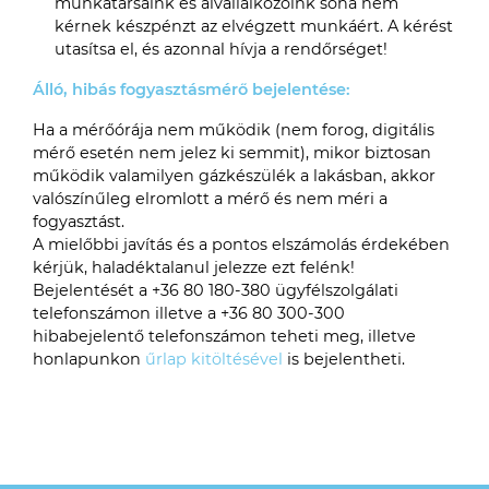
munkatársaink és alvállalkozóink soha nem
kérnek készpénzt az elvégzett munkáért. A kérést
utasítsa el, és azonnal hívja a rendőrséget!
Álló, hibás fogyasztásmérő bejelentése:
Ha a mérőórája nem működik (nem forog, digitális
mérő esetén nem jelez ki semmit), mikor biztosan
működik valamilyen gázkészülék a lakásban, akkor
valószínűleg elromlott a mérő és nem méri a
fogyasztást.
A mielőbbi javítás és a pontos elszámolás érdekében
kérjük, haladéktalanul jelezze ezt felénk!
Bejelentését a
+36 80 180-380
ügyfélszolgálati
telefonszámon illetve a
+36 80 300-300
hibabejelentő telefonszámon teheti meg, illetve
honlapunkon
űrlap kitöltésével
is bejelentheti.