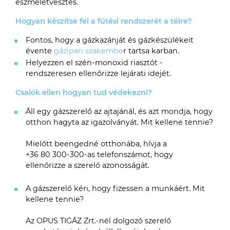
eszméletvesztés.
Hogyan készítse fel a fűtési rendszerét a télre?
Fontos, hogy a gázkazánját és gázkészülékeit
évente
gázipari szakembe
r tartsa karban.
Helyezzen el szén-monoxid riasztót -
rendszeresen ellenőrizze lejárati idejét.
Csalók ellen hogyan tud védekezni?
Áll egy gázszerelő az ajtajánál, és azt mondja, hogy
otthon hagyta az igazolványát. Mit kellene tennie?
Mielőtt beengedné otthonába, hívja a
+36 80 300-300-as
telefonszámot, hogy
ellenőrizze a szerelő azonosságát.
A gázszerelő kéri, hogy fizessen a munkáért. Mit
kellene tennie?
Az OPUS TIGÁZ Zrt.-nél dolgozó szerelő