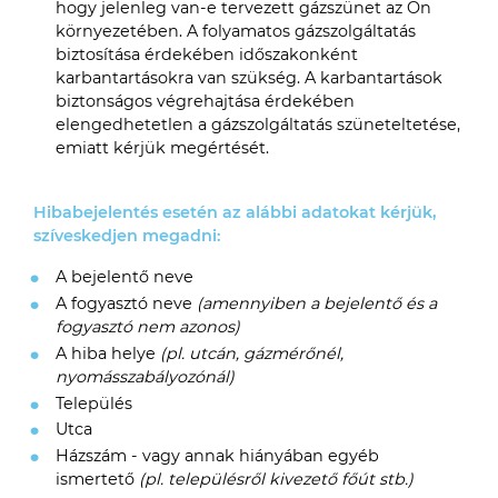
hogy jelenleg van-e tervezett gázszünet az Ön
környezetében. A folyamatos gázszolgáltatás
biztosítása érdekében időszakonként
karbantartásokra van szükség. A karbantartások
biztonságos végrehajtása érdekében
elengedhetetlen a gázszolgáltatás szüneteltetése,
emiatt kérjük megértését.
Hibabejelentés esetén az alábbi adatokat kérjük,
szíveskedjen megadni:
A bejelentő neve
A fogyasztó neve
(amennyiben a bejelentő és a
fogyasztó nem azonos)
A hiba helye
(pl. utcán, gázmérőnél,
nyomásszabályozónál)
Település
Utca
Házszám - vagy annak hiányában egyéb
ismertető
(pl. településről kivezető főút stb.)