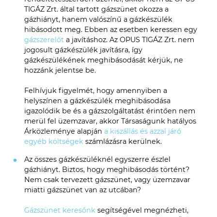
TIGÁZ Zrt. által tartott gázszünet okozza a
gázhiányt, hanem valószínű a gázkészülék
hibásodott meg. Ebben az esetben keressen egy
gázszerelőt
a javításhoz. Az OPUS TIGÁZ Zrt. nem
jogosult gázkészülék javításra, így
gázkészülékének meghibásodását kérjük, ne
hozzánk jelentse be.
Felhívjuk figyelmét, hogy amennyiben a
helyszínen a gázkészülék meghibásodása
igazolódik be és a gázszolgáltatást érintően nem
merül fel üzemzavar, akkor Társaságunk hatályos
Árközleménye alapján
a kiszállás és azzal járó
egyéb költségek
számlázásra kerülnek.
Az összes gázkészüléknél egyszerre észlel
gázhiányt. Biztos, hogy meghibásodás történt?
Nem csak tervezett gázszünet, vagy üzemzavar
miatti gázszünet van az utcában?
Gázszünet keresőnk
segítségével megnézheti,