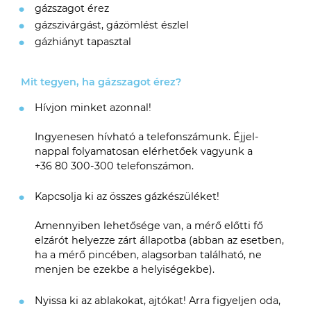
gázszagot érez
gázszivárgást, gázömlést észlel
gázhiányt tapasztal
Mit tegyen, ha gázszagot érez?
Hívjon minket azonnal!
Ingyenesen hívható a telefonszámunk. Éjjel-
nappal folyamatosan elérhetőek vagyunk a
+36 80 300-300
telefonszámon.
Kapcsolja ki az összes gázkészüléket!
Amennyiben lehetősége van, a mérő előtti fő
elzárót helyezze zárt állapotba (abban az esetben,
ha a mérő pincében, alagsorban található, ne
menjen be ezekbe a helyiségekbe).
Nyissa ki az ablakokat, ajtókat! Arra figyeljen oda,