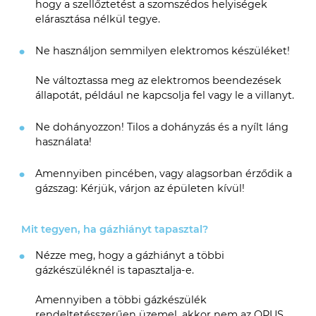
hogy a szellőztetést a szomszédos helyiségek
elárasztása nélkül tegye.
Ne használjon semmilyen elektromos készüléket!
Ne változtassa meg az elektromos beendezések
állapotát, például ne kapcsolja fel vagy le a villanyt.
Ne dohányozzon! Tilos a dohányzás és a nyílt láng
használata!
Amennyiben pincében, vagy alagsorban érződik a
gázszag: Kérjük, várjon az épületen kívül!
Mit tegyen, ha gázhiányt tapasztal?
Nézze meg, hogy a gázhiányt a többi
gázkészüléknél is tapasztalja-e.
Amennyiben a többi gázkészülék
rendeltetésszerűen üzemel, akkor nem az OPUS