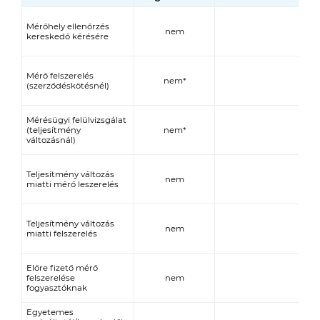
Mérőhely ellenőrzés
nem
kereskedő kérésére
Mérő felszerelés
nem*
(szerződéskötésnél)
Mérésügyi felülvizsgálat
(teljesítmény
nem*
változásnál)
Teljesítmény változás
nem
miatti mérő leszerelés
Teljesítmény változás
nem
miatti felszerelés
Előre fizető mérő
felszerelése
nem
fogyasztóknak
Egyetemes