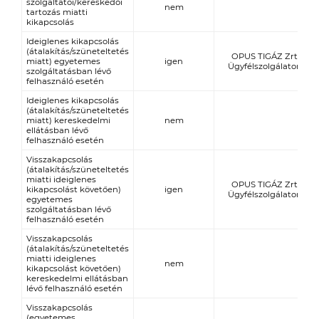
szolgáltatói/kereskedői
nem
tartozás miatti
kikapcsolás
Ideiglenes kikapcsolás
(átalakítás/szüneteltetés
OPUS TIGÁZ Zrt.
miatt) egyetemes
igen
Ügyfélszolgálaton
szolgáltatásban lévő
felhasználó esetén
Ideiglenes kikapcsolás
(átalakítás/szüneteltetés
miatt) kereskedelmi
nem
ellátásban lévő
felhasználó esetén
Visszakapcsolás
(átalakítás/szüneteltetés
miatti ideiglenes
OPUS TIGÁZ Zrt.
kikapcsolást követően)
igen
Ügyfélszolgálaton
egyetemes
szolgáltatásban lévő
felhasználó esetén
Visszakapcsolás
(átalakítás/szüneteltetés
miatti ideiglenes
nem
kikapcsolást követően)
kereskedelmi ellátásban
lévő felhasználó esetén
Visszakapcsolás
(egyetemes