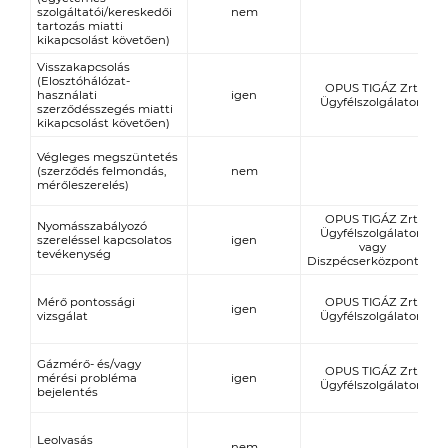
szolgáltatói/kereskedői
nem
tartozás miatti
kikapcsolást követően)
Visszakapcsolás
(Elosztóhálózat-
OPUS TIGÁZ Zrt.
használati
igen
Ügyfélszolgálaton
szerződésszegés miatti
kikapcsolást követően)
Végleges megszüntetés
(szerződés felmondás,
nem
mérőleszerelés)
OPUS TIGÁZ Zrt.
Nyomásszabályozó
Ügyfélszolgálaton
szereléssel kapcsolatos
igen
vagy
tevékenység
Diszpécserközpontnál
Mérő pontossági
OPUS TIGÁZ Zrt.
igen
vizsgálat
Ügyfélszolgálaton
Gázmérő- és/vagy
OPUS TIGÁZ Zrt.
mérési probléma
igen
Ügyfélszolgálaton
bejelentés
Leolvasás
nem