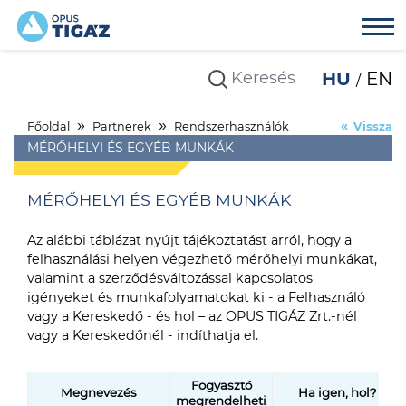
HU
EN
Főoldal
Partnerek
Rendszerhasználók
Vissza
MÉRŐHELYI ÉS EGYÉB MUNKÁK
MÉRŐHELYI ÉS EGYÉB MUNKÁK
Az alábbi táblázat nyújt tájékoztatást arról, hogy a
felhasználási helyen végezhető mérőhelyi munkákat,
valamint a szerződésváltozással kapcsolatos
igényeket és munkafolyamatokat ki - a Felhasználó
vagy a Kereskedő - és hol – az OPUS TIGÁZ Zrt.-nél
vagy a Kereskedőnél - indíthatja el.
Fogyasztó
Megnevezés
Ha igen, hol?
megrendelheti