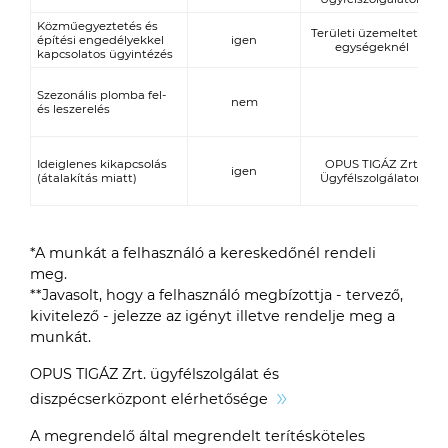
Közműegyeztetés és
Területi üzemeltetési
építési engedélyekkel
igen
egységeknél
kapcsolatos ügyintézés
Szezonális plomba fel-
nem
és leszerelés
Ideiglenes kikapcsolás
OPUS TIGÁZ Zrt.
igen
(átalakítás miatt)
Ügyfélszolgálaton
*A munkát a felhasználó a kereskedőnél rendeli
meg.
**Javasolt, hogy a felhasználó megbízottja - tervező,
kivitelező - jelezze az igényt illetve rendelje meg a
munkát.
OPUS
TIGÁZ Zrt. ügyfélszolgálat és
diszpécserközpont elérhetősége
A megrendelő által megrendelt terítésköteles