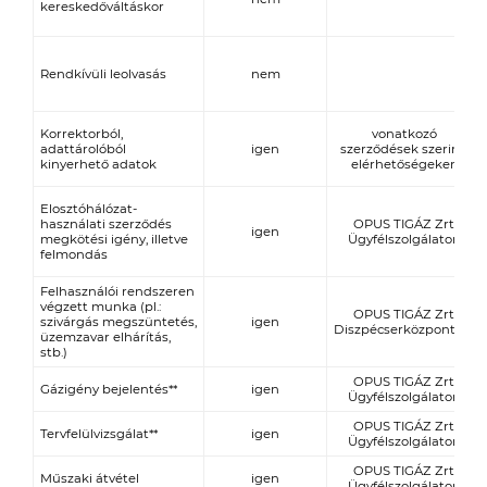
kereskedőváltáskor
Rendkívüli leolvasás
nem
Korrektorból,
vonatkozó
adattárolóból
igen
szerződések szerinti
kinyerhető adatok
elérhetőségeken
Elosztóhálózat-
használati szerződés
OPUS TIGÁZ Zrt.
igen
megkötési igény, illetve
Ügyfélszolgálaton
felmondás
Felhasználói rendszeren
végzett munka (pl.:
OPUS TIGÁZ Zrt.
szivárgás megszüntetés,
igen
Diszpécserközpontnál
üzemzavar elhárítás,
stb.)
OPUS TIGÁZ Zrt.
Gázigény bejelentés**
igen
Ügyfélszolgálaton
OPUS TIGÁZ Zrt.
Tervfelülvizsgálat**
igen
Ügyfélszolgálaton
OPUS TIGÁZ Zrt.
Műszaki átvétel
igen
Ügyfélszolgálaton