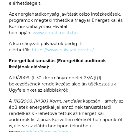
elérhetőségeit.
Az energiahatékonyság javítását célzó intézkedések,
programok megtekinthetők a Magyar Energetikai és
Közmű-szabályozási Hivatal
honlapján:
www.enhat.mekh.hu
A kormányzati pályázatok pedig itt
elérhetők:
https://www.palyazat.gov.hu/
Energetikai tanusítás (Energetikai auditorok
listájának elérése):
A 19/2009. (I. 30.) kormányrendelet 23/A.§ (1)
bekezdésének rendelkezése alapján tájékoztatjuk
Ügyfeleinket az alábbiakról:
A
176/2008. (VI.30.) Korm. rendelet
kapcsán - amely az
épületek energetikai jellemzőinek tanúsításáról
rendelkezik - lehetővé tettük az Energetikai
auditorok listájának közvetlen elérését honlapunkról
is, illetve az alábbi honlapon tekintheti
meg:
mmk.hu/kereses/tagok