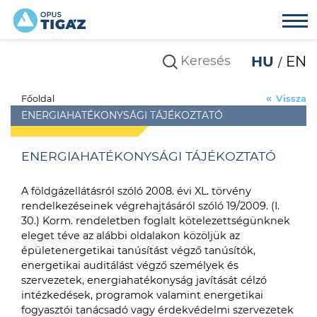
HU
EN
Főoldal
Vissza
ENERGIAHATÉKONYSÁGI TÁJÉKOZTATÓ
ENERGIAHATÉKONYSÁGI TÁJÉKOZTATÓ
A földgázellátásról szóló 2008. évi XL. törvény
rendelkezéseinek végrehajtásáról szóló 19/2009. (I.
30.) Korm. rendeletben foglalt kötelezettségünknek
eleget téve az alábbi oldalakon közöljük az
épületenergetikai tanúsítást végző tanúsítók,
energetikai auditálást végző személyek és
szervezetek, energiahatékonyság javítását célzó
intézkedések, programok valamint energetikai
fogyasztói tanácsadó vagy érdekvédelmi szervezetek