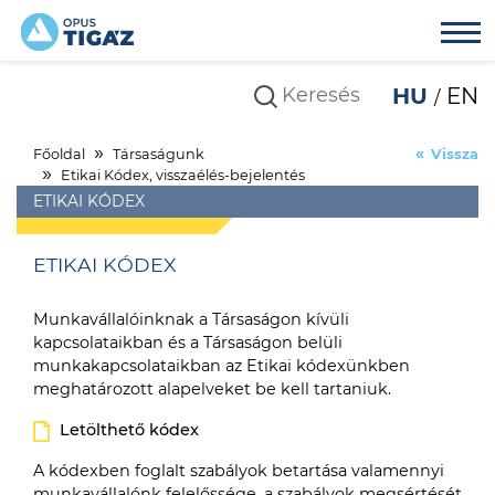
HU
EN
Főoldal
Társaságunk
Vissza
Etikai Kódex, visszaélés-bejelentés
ETIKAI KÓDEX
ETIKAI KÓDEX
Munkavállalóinknak a Társaságon kívüli
kapcsolataikban és a Társaságon belüli
munkakapcsolataikban az Etikai kódexünkben
meghatározott alapelveket be kell tartaniuk.
Letölthető kódex
A kódexben foglalt szabályok betartása valamennyi
munkavállalónk felelőssége, a szabályok megsértését