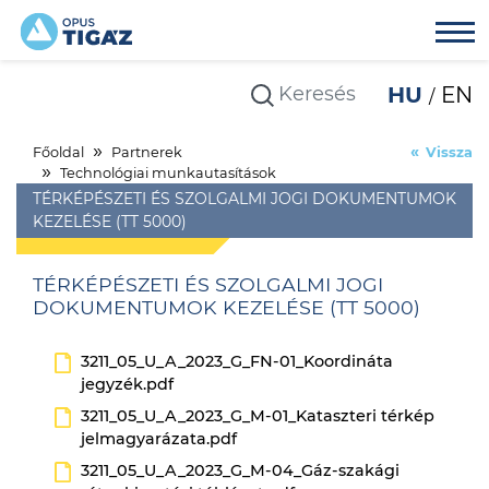
HU
EN
Főoldal
Partnerek
Vissza
Technológiai munkautasítások
TÉRKÉPÉSZETI ÉS SZOLGALMI JOGI DOKUMENTUMOK
KEZELÉSE (TT 5000)
TÉRKÉPÉSZETI ÉS SZOLGALMI JOGI
DOKUMENTUMOK KEZELÉSE (TT 5000)
3211_05_U_A_2023_G_FN-01_Koordináta
jegyzék.pdf
3211_05_U_A_2023_G_M-01_Kataszteri térkép
jelmagyarázata.pdf
3211_05_U_A_2023_G_M-04_Gáz-szakági