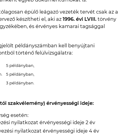
tólagosan épülő leágazó vezeték tervét csak az a
vező készítheti el, aki az
1996. évi LVIII.
törvény
jegyzékében, és érvényes kamarai tagsággal
gjelölt példányszámban kell benyújtani
tból történő felülvizsgálatra:
5 példányban,
n.
5 példányban,
3 példányban.
atói szakvélemény) érvényességi ideje:
ység esetén:
ezési nyilatkozat érvényességi ideje 2 év
yezési nyilatkozat érvényességi ideje 4 év