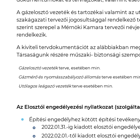
A gázelosztó vezeték és tartozékai valamint az u
szakágazati tervezői jogosultsággal rendelkező ter
szerint szerepel a Mérnöki Kamara tervezői név
rendelkezik.
A kiviteli tervdokumentációt az alábbiakban me
Társaságunk részére műszaki- biztonsági szempon
Gázelosztó vezeték
terve, esetében min.
Gázmérő és nyomásszabályozó állomás
terve esetében mi
Utólagos leágazó vezeték
terve esetében min.
Az Elosztói engedélyezési nyilatkozat (szolgált
Építési engedélyhez kötött építési tevéken
2022.01.31.-ig kiadott elosztói engedély
2022.02.01.-től kiadott elosztói engedél