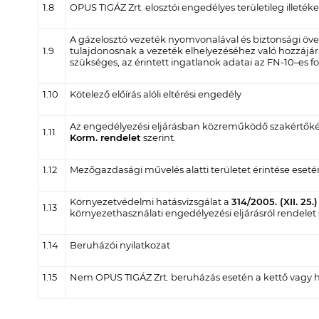
1.8
OPUS TIGÁZ Zrt. elosztói engedélyes területileg illet
A gázelosztó vezeték nyomvonalával és biztonsági öveze
1.9
tulajdonosnak a vezeték elhelyezéséhez való hozzájár
szükséges, az érintett ingatlanok adatai az FN-10–es
1.10
Kötelező előírás alóli eltérési engedély
Az engedélyezési eljárásban közreműködő szakértőkén
1.11
Korm. rendelet
szerint.
1.12
Mezőgazdasági művelés alatti területet érintése esetén 
Környezetvédelmi hatásvizsgálat a
314/2005. (XII. 25.
1.13
környezethasználati engedélyezési eljárásról rendelet 
1.14
Beruházói nyilatkozat
1.15
Nem OPUS TIGÁZ Zrt. beruházás esetén a kettő vagy