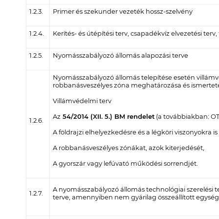
1.2.3.
Primer és szekunder vezeték hossz-szelvény
1.2.4.
Kerítés- és útépítési terv, csapadékvíz elvezetési terv,
1.2.5.
Nyomásszabályozó állomás alapozási terve
Nyomásszabályozó állomás telepítése esetén villámv
robbanásveszélyes zóna meghatározása és ismertet
Villámvédelmi terv
Az
54/2014 (XII. 5.) BM rendelet
(a továbbiakban: OTSZ
1.2.6.
A földrajzi elhelyezkedésre és a légköri viszonyokra
A robbanásveszélyes zónákat, azok kiterjedését,
A gyorszár vagy lefúvató működési sorrendjét.
A nyomásszabályozó állomás technológiai szerelési te
1.2.7.
terve, amennyiben nem gyárilag összeállított egység 