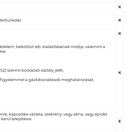
K
 térburkolat
K
K
édelem, bekötőút stb. kialakításának módja, valamint a
ése.
) szerinti kockázati osztály jelét,
K
 is figyelemmel a gázkibocsátások meghatározását,
rve, kapcsolási vázlata, szekrény, vagy akna, vagy épület
kerül telepítésre
E