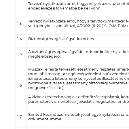
Tervező nyilatkozata arról, hogy melyek azok az érint
engedélyezési folyamatba be kell vonni.
Tervező nyilatkozata arról, hogy a tervdokumentáció k
1.3
vett igénybe a vonatkozó, 4/2002. (II. 20.) SzCsM-EüM eg
1.4
Biztonsági és egészségvédelmi terv.
A biztonsági és égészségvédelmi koordinátor nyilatko
1.5
megfelelőségéről.
Műszaki leírás (a tervezett létesítmény részletes ismert
munkabiztonsági, az egészségvédelmi, a tűzvédelmi é
ismertetése, a létesítmény környezetbe illesztésének
nyomvonalával és a létesítmény biztonsági övezetével 
1.6
megnevezése stb.).
A kivitelezési technológia az ellenőrző vizsgálatok, kor
paraméterek ismertetése, javaslat a hegesztési rendre 
Érintett közműüzemeltetők jóváhagyó nyilatkozatai az 
1.7
dokumentummal.