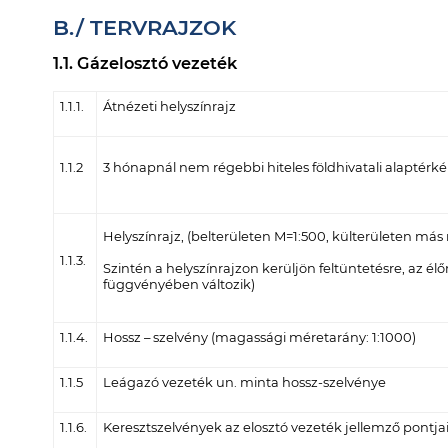
B./ TERVRAJZOK
1.1. Gázelosztó vezeték
1.1.1.
Átnézeti helyszínrajz
1.1.2
3 hónapnál nem régebbi hiteles földhivatali alaptérké
Helyszínrajz, (belterületen M=1:500, külterületen más 
1.1.3.
Szintén a helyszínrajzon kerüljön feltüntetésre, az élő
függvényében változik)
1.1.4.
Hossz – szelvény (magassági méretarány: 1:1000)
1.1.5
Leágazó vezeték un. minta hossz-szelvénye
1.1.6.
Keresztszelvények az elosztó vezeték jellemző pontjai