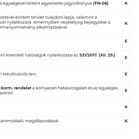
ékes egységével történt egyeztetés jegyzőkönyve
(FN-06)
K
tével érintett terület tulajdoni lapja, valamint a
uló nyilatkozata. Amennyiben vezetékjog bejegyzése is
K
 formanyomtatvány alkalmazásával.
E
t kirendelt hatóságok nyilatkozatai az
531/2017. (XII. 29.)
E
rekultivációs terv.
E
) Korm. rendelet
a környezeti hatásvizsgálati és az egységes
E
szerint.
K
 háromoldalú megállapodások
K