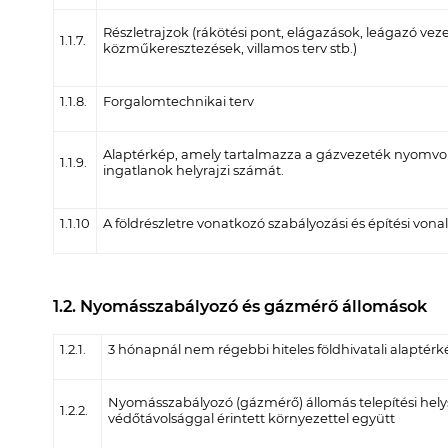
Részletrajzok (rákötési pont, elágazások, leágazó vezet
1.1.7.
közműkeresztezések, villamos terv stb.)
1.1.8.
Forgalomtechnikai terv
Alaptérkép, amely tartalmazza a gázvezeték nyomvona
1.1.9.
ingatlanok helyrajzi számát.
1.1.10
A földrészletre vonatkozó szabályozási és építési vona
1.2. Nyomásszabályozó és gázmérő állomások
1.2.1.
3 hónapnál nem régebbi hiteles földhivatali alaptérk
Nyomásszabályozó (gázmérő) állomás telepítési helyszí
1.2.2.
védőtávolsággal érintett környezettel együtt