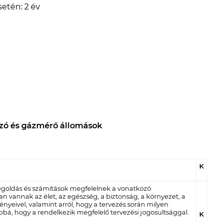
etén: 2 év
ozó és gázmérő állomások
K
 megoldás és számítások megfelelnek a vonatkozó
 vannak az élet, az egészség, a biztonság, a környezet, a
nyeivel, valamint arról, hogy a tervezés során milyen
bá, hogy a rendelkezik megfelelő tervezési jogosultsággal.
K