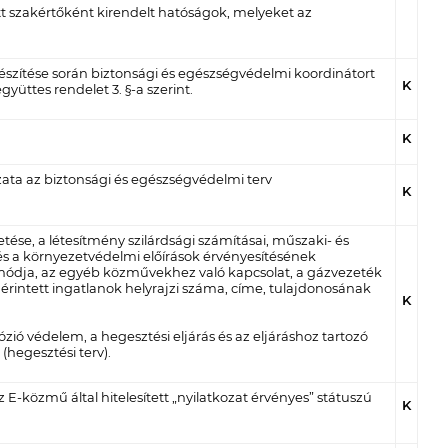
ett szakértőként kirendelt hatóságok, melyeket az
észítése során biztonsági és egészségvédelmi koordinátort
K
yüttes rendelet 3. §-a szerint.
K
zata az biztonsági és egészségvédelmi terv
K
etése, a létesítmény szilárdsági számításai, műszaki- és
s a környezetvédelmi előírások érvényesítésének
 módja, az egyéb közművekhez való kapcsolat, a gázvezeték
érintett ingatlanok helyrajzi száma, címe, tulajdonosának
K
rózió védelem, a hegesztési eljárás és az eljáráshoz tartozó
(hegesztési terv).
E-közmű által hitelesített „nyilatkozat érvényes” státuszú
K