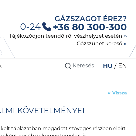
GÁZSZAGOT ÉREZ?
0-24
+36 80 300-300
Tájékozódjon teendőiről vészhelyzet esetén
Gázszünet kereső
s
HU
EN
Vissza
LMI KÖVETELMÉNYEI
lékelt táblázatban megadott szöveges részben előírt
tenként egyéb dokumentumokat is.