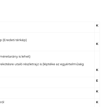
K
p (Eredeti térkép)
K
méretarány is lehet)
rekötésre utaló részletrajz is (léptéke az egyértelműség
K
E
K
ról
K