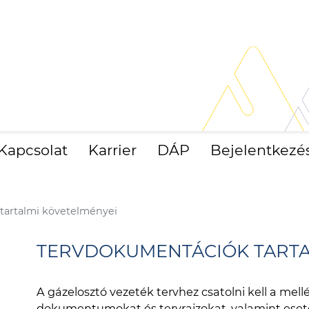
Kapcsolat
Karrier
DÁP
Bejelentkezé
tartalmi követelményei
TERVDOKUMENTÁCIÓK TARTA
A gázelosztó vezeték tervhez csatolni kell a mel
dokumentumokat és tervrajzokat, valamint ese