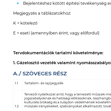
Bejelentéshez kötött építési tevékenység es
Megjegyzés a táblázatokhoz:
K = kötelező
E = eseti (amennyiben érint, vagy előfordul)
Tervdokumentációk tartalmi követelménye:
1. Gázelosztó vezeték valamint nyomásszabály
A./ SZÖVEGES RÉSZ
1.1
Tartalom- és rajzjegyzék
Tervezői nyilatkozat arról, hogy a tervezett műszaki
jogszabályoknak és hatósági előírásoknak, összhangban
kulturális örökség és a tulajdon védelmének követelmé
1.2
műszaki irányelveket, szabványokat alkalmazott, továb