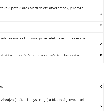
ékek, patak, árok alatti, feletti átvezetések, jellemző
K
E
lát és annak biztonsági övezetét, valamint az érintett
K
lakat tartalmazó részletes rendezési terv kivonatai
E
ép
K
nrajza (kitűzési helyszínrajz) a biztonsági övezettel,
K