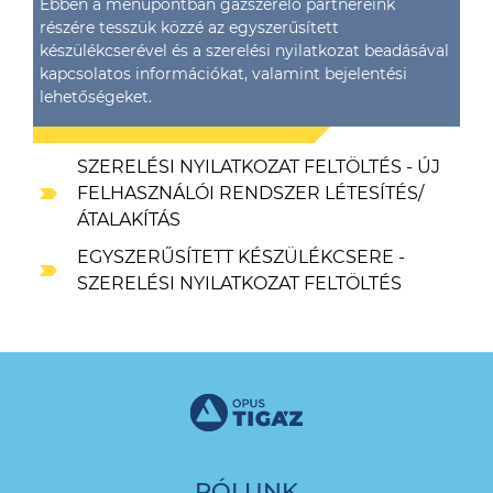
Ebben a menüpontban gázszerelő partnereink
részére tesszük közzé az egyszerűsített
készülékcserével és a szerelési nyilatkozat beadásával
kapcsolatos információkat, valamint bejelentési
lehetőségeket.
SZERELÉSI NYILATKOZAT FELTÖLTÉS - ÚJ
FELHASZNÁLÓI RENDSZER LÉTESÍTÉS/
ÁTALAKÍTÁS
EGYSZERŰSÍTETT KÉSZÜLÉKCSERE -
SZERELÉSI NYILATKOZAT FELTÖLTÉS
RÓLUNK