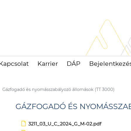
Kapcsolat
Karrier
DÁP
Bejelentkezé
Gázfogadó és nyomásszabályozó állomások (TT 3000)
GÁZFOGADÓ ÉS NYOMÁSSZAB
3211_03_U_C_2024_G_M-02.pdf