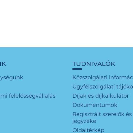
NK
TUDNIVALÓK
nységünk
Közszolgálati informác
Ügyfélszolgálati tájék
mi felelősségvállalás
Díjak és díjkalkulátor
Dokumentumok
Regisztrált szerelők és
jegyzéke
Oldaltérkép