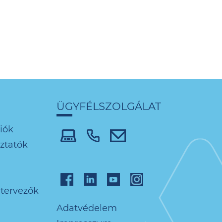
ÜGYFÉLSZOLGÁLAT
iók
oztatók
 tervezők
Adatvédelem