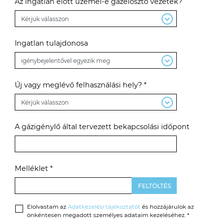
Az ingatlan előtt üzemel-e gázelosztó vezeték?
Ingatlan tulajdonosa
Új vagy meglévő felhasználási hely? *
A gázigénylő által tervezett bekapcsolási időpont
Melléklet *
Elolvastam az
Adatkezelési tájékoztatót
és hozzájárulok az
önkéntesen megadott személyes adataim kezeléséhez. *