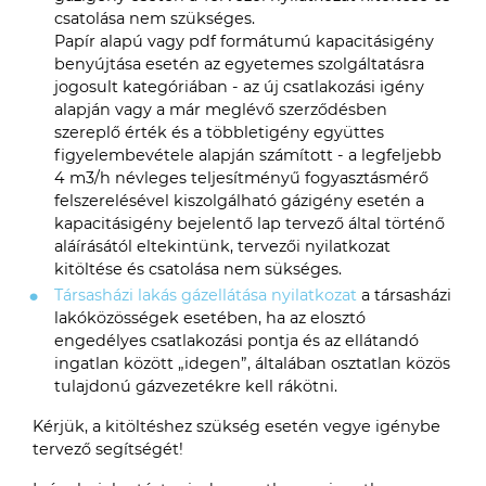
csatolása nem szükséges.
Papír alapú vagy pdf formátumú kapacitásigény
benyújtása esetén az egyetemes szolgáltatásra
jogosult kategóriában - az új csatlakozási igény
alapján vagy a már meglévő szerződésben
szereplő érték és a többletigény együttes
figyelembevétele alapján számított - a legfeljebb
4 m3/h névleges teljesítményű fogyasztásmérő
felszerelésével kiszolgálható gázigény esetén a
kapacitásigény bejelentő lap tervező által történő
aláírásától eltekintünk, tervezői nyilatkozat
kitöltése és csatolása nem sükséges.
Társasházi lakás gázellátása nyilatkozat
a társasházi
lakóközösségek esetében, ha az elosztó
engedélyes csatlakozási pontja és az ellátandó
ingatlan között „idegen”, általában osztatlan közös
tulajdonú gázvezetékre kell rákötni.
Kérjük, a kitöltéshez szükség esetén vegye igénybe
tervező segítségét!