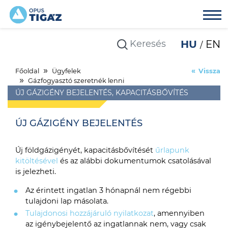
HU
EN
Főoldal
Ügyfelek
Vissza
Gázfogyasztó szeretnék lenni
ÚJ GÁZIGÉNY BEJELENTÉS, KAPACITÁSBŐVÍTÉS
ÚJ GÁZIGÉNY BEJELENTÉS
Új földgázigényét, kapacitásbővítését
űrlapunk
kitöltésével
és az alábbi dokumentumok csatolásával
is jelezheti.
Az érintett ingatlan 3 hónapnál nem régebbi
tulajdoni lap másolata.
Tulajdonosi hozzájáruló nyilatkozat
, amennyiben
az igénybejelentő az ingatlannak nem, vagy csak