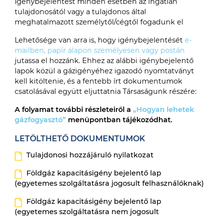
Igénybejelentést minden esetben az ingatlan
tulajdonosától vagy a tulajdonos által
meghatalmazott személytől/cégtől fogadunk el
Lehetősége van arra is, hogy igénybejelentését
e-
mailben, papír alapon személyesen vagy postán
jutassa el hozzánk. Ehhez az alábbi igénybejelentő
lapok közül a gázigényéhez igazodó nyomtatványt
kell kitöltenie, és a fentebb írt dokumentumok
csatolásával együtt eljuttatnia Társaságunk részére:
A folyamat további részleteiről a
„Hogyan lehetek
gázfogyasztó”
menüpontban tájékozódhat.
LETÖLTHETŐ DOKUMENTUMOK
Tulajdonosi hozzájáruló nyilatkozat
Földgáz kapacitásigény bejelentő lap
(egyetemes szolgáltatásra jogosult felhasználóknak)
Földgáz kapacitásigény bejelentő lap
(egyetemes szolgáltatásra nem jogosult