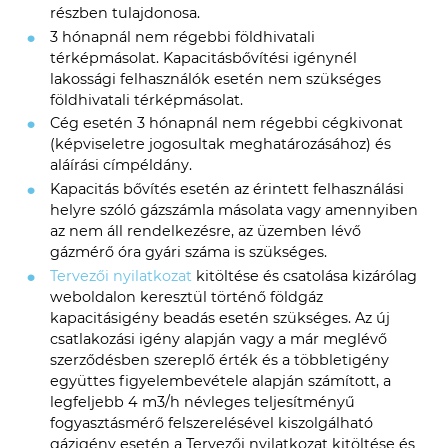
részben tulajdonosa.
3 hónapnál nem régebbi földhivatali
térképmásolat. Kapacitásbővítési igénynél
lakossági felhasználók esetén nem szükséges
földhivatali térképmásolat.
Cég esetén 3 hónapnál nem régebbi cégkivonat
(képviseletre jogosultak meghatározásához) és
aláírási címpéldány.
Kapacitás bővítés esetén az érintett felhasználási
helyre szóló gázszámla másolata vagy amennyiben
az nem áll rendelkezésre, az üzemben lévő
gázmérő óra gyári száma is szükséges.
Tervezői nyilatkozat
kitöltése és csatolása kizárólag
weboldalon keresztül történő földgáz
kapacitásigény beadás esetén szükséges. Az új
csatlakozási igény alapján vagy a már meglévő
szerződésben szereplő érték és a többletigény
együttes figyelembevétele alapján számított, a
legfeljebb 4 m3/h névleges teljesítményű
fogyasztásmérő felszerelésével kiszolgálható
gázigény esetén a Tervezői nyilatkozat kitöltése és