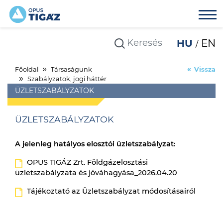
HU
EN
Főoldal
Társaságunk
Vissza
Szabályzatok, jogi háttér
ÜZLETSZABÁLYZATOK
ÜZLETSZABÁLYZATOK
A jelenleg hatályos elosztói üzletszabályzat:
OPUS TIGÁZ Zrt. Földgázelosztási
üzletszabályzata és jóváhagyása_2026.04.20
Tájékoztató az Üzletszabályzat módosításairól