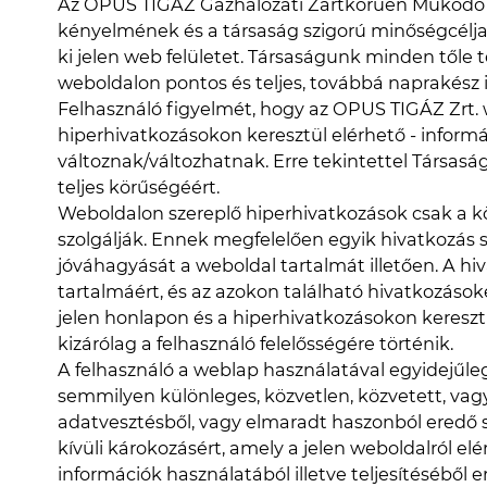
Az OPUS TIGÁZ Gázhálózati Zártkörűen Működő R
kényelmének és a társaság szigorú minőségcéljain
ki jelen web felületet. Társaságunk minden tőle
weboldalon pontos és teljes, továbbá naprakész i
Felhasználó figyelmét, hogy az OPUS TIGÁZ Zrt. w
hiperhivatkozásokon keresztül elérhető - informá
változnak/változhatnak. Erre tekintettel Társasá
teljes körűségéért.
Weboldalon szereplő hiperhivatkozások csak a 
szolgálják. Ennek megfelelően egyik hivatkozás 
jóváhagyását a weboldal tartalmát illetően. A h
tartalmáért, és az azokon található hivatkozások
jelen honlapon és a hiperhivatkozásokon keresztü
kizárólag a felhasználó felelősségére történik.
A felhasználó a weblap használatával egyidejűle
semmilyen különleges, közvetlen, közvetett, vag
adatvesztésből, vagy elmaradt haszonból eredő 
kívüli károkozásért, amely a jelen weboldalról 
információk használatából illetve teljesítéséből 