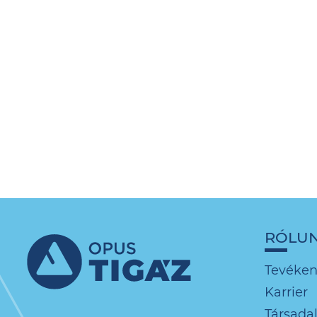
RÓLU
Tevéke
Karrier
Társadal