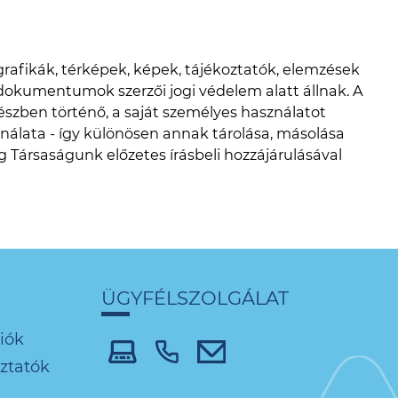
rafikák, térképek, képek, tájékoztatók, elemzések
 dokumentumok szerzői jogi védelem alatt állnak. A
szben történő, a saját személyes használatot
nálata - így különösen annak tárolása, másolása
ag Társaságunk előzetes írásbeli hozzájárulásával
ÜGYFÉLSZOLGÁLAT
iók
oztatók