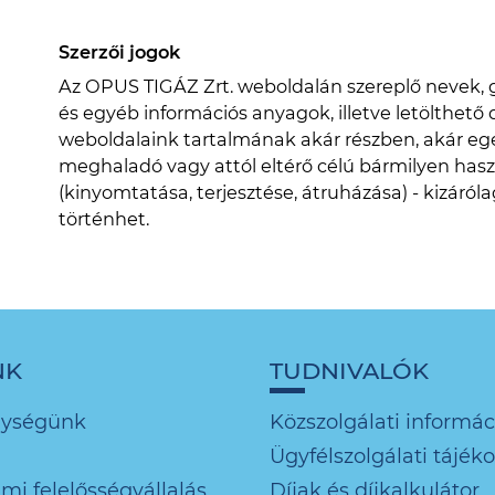
Szerzői jogok
Az OPUS TIGÁZ Zrt. weboldalán szereplő nevek, g
és egyéb információs anyagok, illetve letölthető
weboldalaink tartalmának akár részben, akár egé
meghaladó vagy attól eltérő célú bármilyen hasz
(kinyomtatása, terjesztése, átruházása) - kizáról
történhet.
NK
TUDNIVALÓK
nységünk
Közszolgálati informác
Ügyfélszolgálati tájék
mi felelősségvállalás
Díjak és díjkalkulátor