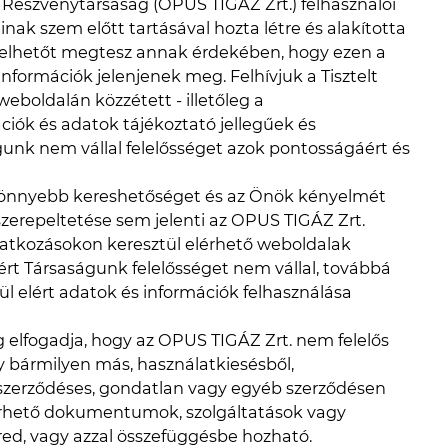
észvénytársaság (OPUS TIGÁZ Zrt.) felhasználói
ak szem előtt tartásával hozta létre és alakította
 telhetőt megtesz annak érdekében, hogy ezen a
nformációk jelenjenek meg. Felhívjuk a Tisztelt
eboldalán közzétett - illetőleg a
ciók és adatok tájékoztató jellegűek és
gunk nem vállal felelősséget azok pontosságáért és
könnyebb kereshetőséget és az Önök kényelmét
szerepeltetése sem jelenti az OPUS TIGÁZ Zrt.
ivatkozásokon keresztül elérhető weboldalak
ért Társaságunk felelősséget nem vállal, továbbá
l elért adatok és információk felhasználása
g elfogadja, hogy az OPUS TIGÁZ Zrt. nem felelős
y bármilyen más, használatkiesésből,
szerződéses, gondatlan vagy egyéb szerződésen
elérhető dokumentumok, szolgáltatások vagy
ered, vagy azzal összefüggésbe hozható.