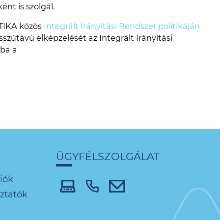
nt is szolgál.
TIKA közös
Integrált Irányítási Rendszer politikáján
osszútávú elképzelését az Integrált Irányítási
ba a
ÜGYFÉLSZOLGÁLAT
iók
oztatók