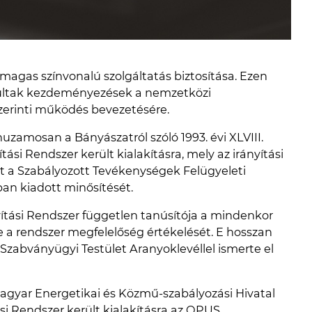
agas színvonalú szolgáltatás biztosítása. Ezen
dultak kezdeményezések a nemzetközi
zerinti működés bevezetésére.
huzamosan a Bányászatról szóló 1993. évi XLVIII.
tási Rendszer került kialakításra, mely az irányítási
ét a Szabályozott Tevékenységek Felügyeleti
ban kiadott minősítését.
yítási Rendszer független tanúsítója a mindenkor
a rendszer megfelelőség értékelését. E hosszan
abványügyi Testület Aranyoklevéllel ismerte el
agyar Energetikai és Közmű-szabályozási Hivatal
ási Rendszer került kialakításra az OPUS