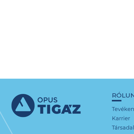
RÓLU
Tevéke
Karrier
Társadal