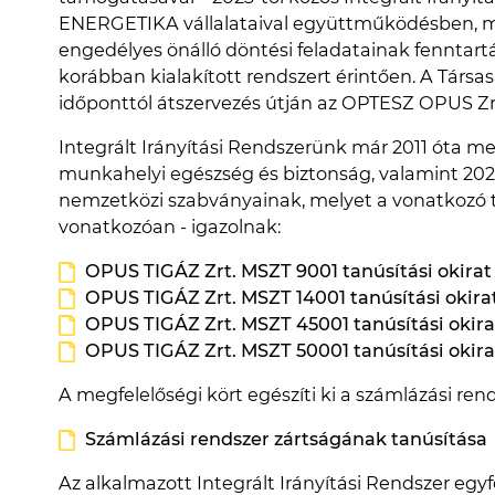
ENERGETIKA vállalataival együttműködésben, mely
engedélyes önálló döntési feladatainak fenntart
korábban kialakított rendszert érintően. A Tár
időponttól átszervezés útján az OPTESZ OPUS Zrt. 
Integrált Irányítási Rendszerünk már 2011 óta me
munkahelyi egészség és biztonság, valamint 2023
nemzetközi szabványainak, melyet a vonatkozó t
vonatkozóan - igazolnak:
OPUS TIGÁZ Zrt. MSZT 9001 tanúsítási okirat
OPUS TIGÁZ Zrt. MSZT 14001 tanúsítási okira
OPUS TIGÁZ Zrt. MSZT 45001 tanúsítási okira
OPUS TIGÁZ Zrt. MSZT 50001 tanúsítási okira
A megfelelőségi kört egészíti ki a számlázási ren
Számlázási rendszer zártságának tanúsítása
Az alkalmazott Integrált Irányítási Rendszer egyfe