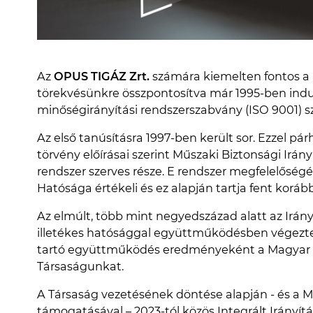
Az
OPUS TIGÁZ Zrt.
számára kiemelten fontos a m
törekvésünkre összpontosítva már 1995-ben in
minőségirányítási rendszerszabvány (ISO 9001) s
Az első tanúsításra 1997-ben került sor. Ezzel pár
törvény előírásai szerint Műszaki Biztonsági Irányí
rendszer szerves része. E rendszer megfelelőség
Hatósága értékeli és ez alapján tartja fent koráb
Az elmúlt, több mint negyedszázad alatt az Irán
illetékes hatósággal együttműködésben végezte 
tartó együttműködés eredményeként a Magyar Sz
Társaságunkat.
A Társaság vezetésének döntése alapján - és a M
támogatásával – 2023-tól közös Integrált Irányít