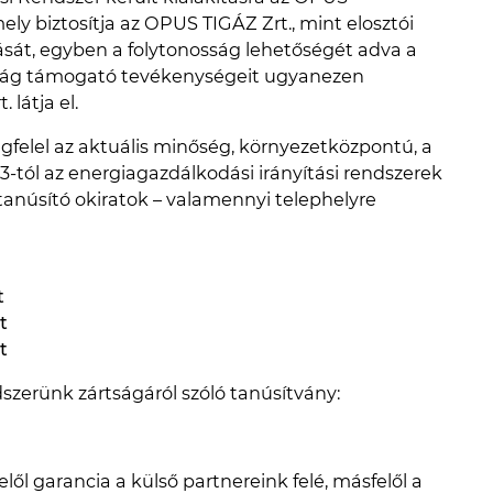
 biztosítja az OPUS TIGÁZ Zrt., mint elosztói
ását, egyben a folytonosság lehetőségét adva a
saság támogató tevékenységeit ugyanezen
látja el.
gfelel az aktuális minőség, környezetközpontú, a
-tól az energiagazdálkodási irányítási rendszerek
anúsító okiratok – valamennyi telephelyre
t
t
t
dszerünk zártságáról szóló tanúsítvány:
lől garancia a külső partnereink felé, másfelől a