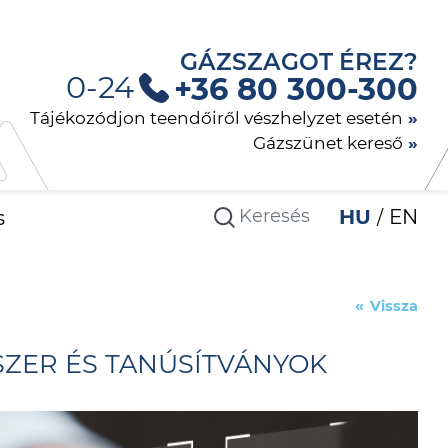
GÁZSZAGOT ÉREZ?
0-24
+36 80 300-300
Tájékozódjon teendőiről vészhelyzet esetén
Gázszünet kereső
s
HU
EN
Vissza
SZER ÉS TANÚSÍTVÁNYOK