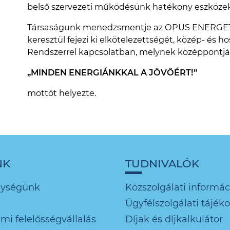
belső szervezeti működésünk hatékony eszközeké
Társaságunk menedzsmentje az OPUS ENERGE
keresztül fejezi ki elkötelezettségét, közép- és h
Rendszerrel kapcsolatban, melynek középpontjá
„MINDEN ENERGIÁNKKAL A JÖVŐÉRT!”
mottót helyezte.
NK
TUDNIVALÓK
nységünk
Közszolgálati informác
Ügyfélszolgálati tájék
mi felelősségvállalás
Díjak és díjkalkulátor