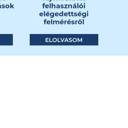
vások
felhasználói
elégedettségi
felmérésről
ELOLVASOM