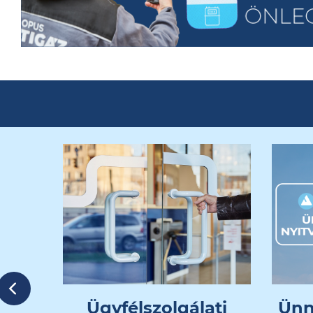
Previous
Ügyfélszolgálati
Ünn