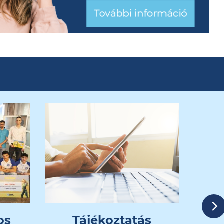
Ne
os
Tájékoztatás