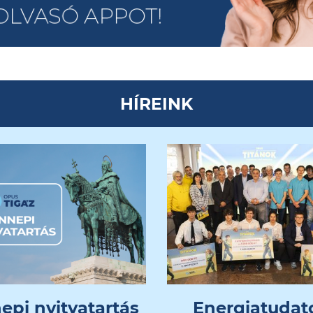
HÍREINK
epi nyitvatartás
Energiatudat