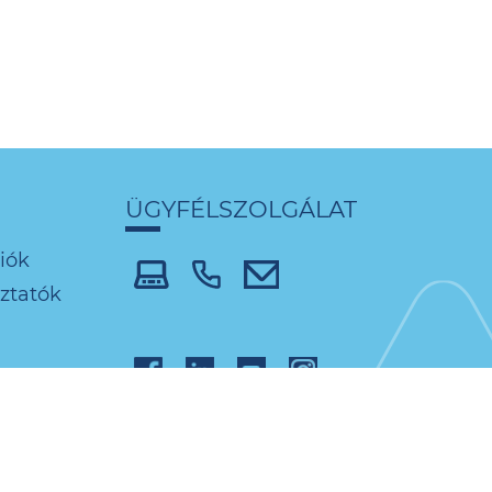
ÜGYFÉLSZOLGÁLAT
iók
oztatók
 tervezők
Adatvédelem
Impresszum