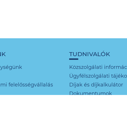
NK
TUDNIVALÓK
nységünk
Közszolgálati informác
Ügyfélszolgálati tájék
mi felelősségvállalás
Díjak és díjkalkulátor
Dokumentumok
Regisztrált szerelők és
jegyzéke
Oldaltérkép
Gyakori kérdések