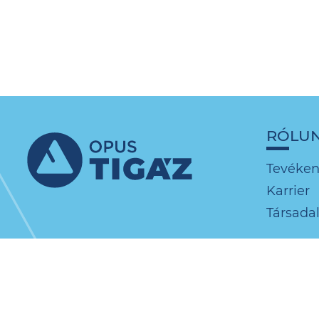
RÓLU
Tevéke
Karrier
Társadal