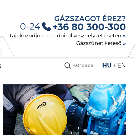
GÁZSZAGOT ÉREZ?
0-24
+36 80 300-300
Tájékozódjon teendőiről vészhelyzet esetén
Gázszünet kereső
s
HU
EN