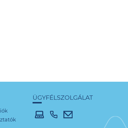
ÜGYFÉLSZOLGÁLAT
iók
oztatók