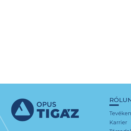
RÓLU
Tevéke
Karrier