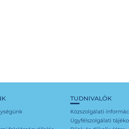
NK
TUDNIVALÓK
nységünk
Közszolgálati informác
Ügyfélszolgálati tájék