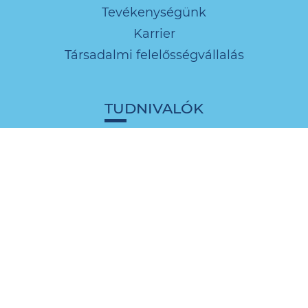
Tevékenységünk
Karrier
Társadalmi felelősségvállalás
TUDNIVALÓK
Közszolgálati információk
Ügyfélszolgálati tájékoztatók
Díjak és díjkalkulátor
Dokumentumok
Regisztrált szerelők és tervezők
jegyzéke
Oldaltérkép
Gyakori kérdések
Energiahatékonysági tájékoztató