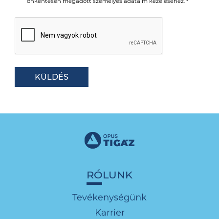
önkéntesen megadott személyes adataim kezeléséhez. *
KÜLDÉS
RÓLUNK
Tevékenységünk
Karrier