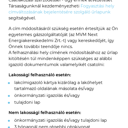
Társaságunknál kezdeményezheti
Fogyasztási hely
címváltozásának bejelentésére szolgáló űrlapunk
segítségével.
A cím módosításáról szükség esetén értesítjük az Ön
egyetemes gázszolgáltatóját (az MVM Next
Energiakereskedelmi Zrt.-t) vagy kereskedőjét, így
Önnek további teendője nincs.
A felhasználási hely címének módosításához az űrlap
kitöltésén túl mindenképpen szükséges az alábbi
igazoló dokumentumok valamelyikét csatolni:
Lakossági felhasználó esetén:
lakcímigazoló kártya kizárólag a lakóhelyet
tartalmazó oldalának másolata és/vagy
önkormányzati igazolás és/vagy
tulajdoni lap
Nem lakossági felhasználó esetén:
önkormányzati igazolás és/vagy tulajdoni lap
3 hónapnál nem régebbi cégkivonat