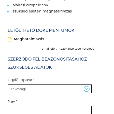
aláírási címpéldány
szükség esetén meghatalmazás
LETÖLTHETŐ DOKUMENTUMOK
Meghatalmazás
a *-al jelölt mezők kitöltése kötelező
SZERZŐDŐ FÉL BEAZONOSÍTÁSÁHOZ
SZÜKSÉGES ADATOK
Ügyfél típusa *
Név *