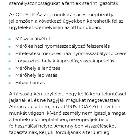
személyazonosságukat a fentiek szerint igazolták!
Az OPUS TIGÁZ Zrt. munkatársai és megbízottjai
jellemzően a következő ügyekben kereshetik fel az
ügyfeleket személyesen az otthonukban:
Műszaki átvétel
Mérő és házi nyomásszabályozó felszerelés
Hitelesítési mérő- és házi nyomásszabályozó csere
Fogyasztási hely kikapcsolás, visszakapcsolás
Mérőhely ellenőrzés
Mérőhely leolvasás
Hibaelhárítás
A Társaság kéri ügyfeleit, hogy kellő körültekintéssel
járjanak el, és ne hagyják magukat megtéveszteni.
Abban az esetben, ha az OPUS TIGÁZ Zrt. nevében
munkát végezni kívánó személy nem igazolja magát
a fentieknek megfelelően, ne engedjék be a
felhasználási helyre. Amennyiben visszaéléseket
tapasztalnak, kérjük, forduljanak a területileg