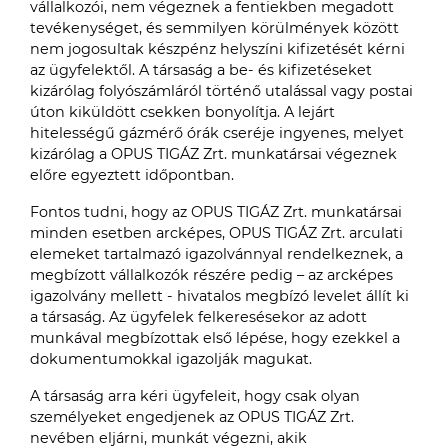
vállalkozói, nem végeznek a fentiekben megadott
tevékenységet, és semmilyen körülmények között
nem jogosultak készpénz helyszíni kifizetését kérni
az ügyfelektől. A társaság a be- és kifizetéseket
kizárólag folyószámláról történő utalással vagy postai
úton kiküldött csekken bonyolítja. A lejárt
hitelességű gázmérő órák cseréje ingyenes, melyet
kizárólag a OPUS TIGÁZ Zrt. munkatársai végeznek
előre egyeztett időpontban.
Fontos tudni, hogy az OPUS TIGÁZ Zrt. munkatársai
minden esetben arcképes, OPUS TIGÁZ Zrt. arculati
elemeket tartalmazó igazolvánnyal rendelkeznek, a
megbízott vállalkozók részére pedig – az arcképes
igazolvány mellett - hivatalos megbízó levelet állít ki
a társaság. Az ügyfelek felkeresésekor az adott
munkával megbízottak első lépése, hogy ezekkel a
dokumentumokkal igazolják magukat.
A társaság arra kéri ügyfeleit, hogy csak olyan
személyeket engedjenek az OPUS TIGÁZ Zrt.
nevében eljárni, munkát végezni, akik