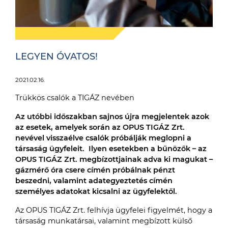
LEGYEN ÓVATOS!
2021.02.16.
Trükkös csalók a TIGÁZ nevében
Az utóbbi időszakban sajnos újra megjelentek azok
az esetek, amelyek során az OPUS TIGÁZ Zrt.
nevével visszaélve csalók próbálják meglopni a
társaság ügyfeleit. Ilyen esetekben a bűnözők – az
OPUS TIGÁZ Zrt. megbízottjainak adva ki magukat –
gázmérő óra csere címén próbálnak pénzt
beszedni, valamint adategyeztetés címén
személyes adatokat kicsalni az ügyfelektől.
Az OPUS TIGÁZ Zrt. felhívja ügyfelei figyelmét, hogy a
társaság munkatársai, valamint megbízott külső