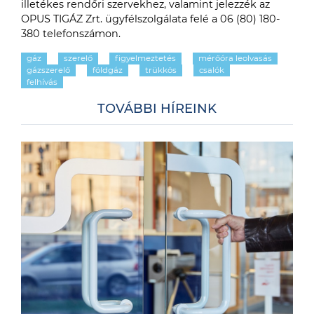
illetékes rendőri szervekhez, valamint jelezzék az
OPUS TIGÁZ Zrt. ügyfélszolgálata felé a 06 (80) 180-
380 telefonszámon.
gáz
szerelő
figyelmeztetés
mérőóra leolvasás
gázszerelő
földgáz
trükkös
csalók
felhívás
TOVÁBBI HÍREINK