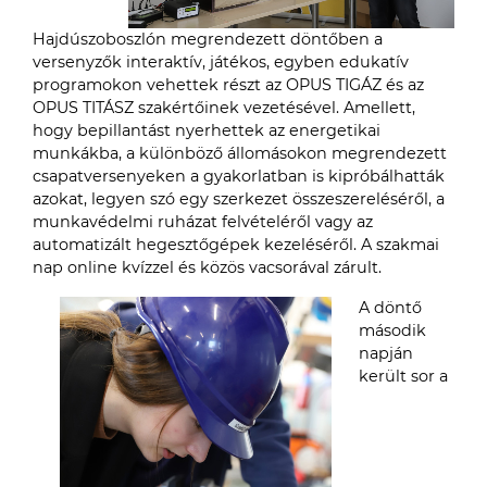
Hajdúszoboszlón megrendezett döntőben a
versenyzők interaktív, játékos, egyben edukatív
programokon vehettek részt az OPUS TIGÁZ és az
OPUS TITÁSZ szakértőinek vezetésével. Amellett,
hogy bepillantást nyerhettek az energetikai
munkákba, a különböző állomásokon megrendezett
csapatversenyeken a gyakorlatban is kipróbálhatták
azokat, legyen szó egy szerkezet összeszereléséről, a
munkavédelmi ruházat felvételéről vagy az
automatizált hegesztőgépek kezeléséről. A szakmai
nap online kvízzel és közös vacsorával zárult.
A döntő
második
napján
került sor a