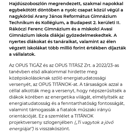
Hajdúszoboszlón megrendezett, szakmai napokkal
egybekötött döntőben a nyolc csapat közül végül a
nagykőrösi Arany János Református Gimnázium
Technikum és Kollégium, a Budapest 2. kerületi II.
Rákóczi Ferenc Gimnázium és a miskolci Avasi
Gimnázium iskola diákjai győzedelmeskedtek. A
nyertes diákokat és tanáraikat, valamint az élen
végzett iskolákat több millió forint értékben díjazták
a vállalatok.
Az OPUS TIGÁZ és az OPUS TITÁSZ Zrt. a 2022/23-as
tanévben első alkalommal hirdette meg
középiskolásoknak szóló energiatudatossági
versenyét, az OPUS TITÁNOK-at. A társaságok azzal a
céllal alkották meg a versenyt, hogy népszerűsítsék a
diákok körében az energetika világát, elmélyítsék az
energiatudatosság és a fenntarthatóság fontosságát,
valamint támogassák a fiatalok műszaki irányú
orientációját. Ez a szemlélet a TITÁNOK
projektverseny szlogenjében
(„Ti vagytok a jövő
energiája!”)
is visszaköszönt.