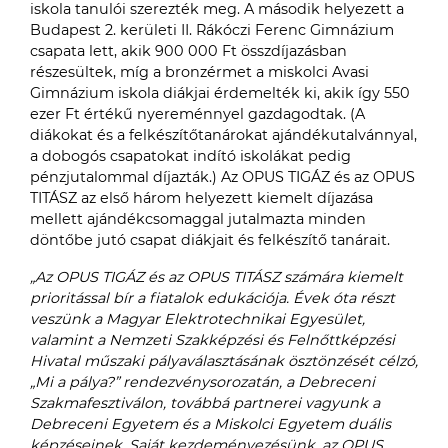
iskola tanulói szerezték meg. A második helyezett a
Budapest 2. kerületi II. Rákóczi Ferenc Gimnázium
csapata lett, akik 900 000 Ft összdíjazásban
részesültek, míg a bronzérmet a miskolci Avasi
Gimnázium iskola diákjai érdemelték ki, akik így 550
ezer Ft értékű nyereménnyel gazdagodtak. (A
diákokat és a felkészítőtanárokat ajándékutalvánnyal,
a dobogós csapatokat indító iskolákat pedig
pénzjutalommal díjazták.) Az OPUS TIGÁZ és az OPUS
TITÁSZ az első három helyezett kiemelt díjazása
mellett ajándékcsomaggal jutalmazta minden
döntőbe jutó csapat diákjait és felkészítő tanárait.
„Az OPUS TIGÁZ és az OPUS TITÁSZ számára kiemelt
prioritással bír a fiatalok edukációja. Évek óta részt
veszünk a Magyar Elektrotechnikai Egyesület,
valamint a Nemzeti Szakképzési és Felnőttképzési
Hivatal műszaki pályaválasztásának ösztönzését célzó,
„Mi a pálya?” rendezvénysorozatán, a Debreceni
Szakmafesztiválon, továbbá partnerei vagyunk a
Debreceni Egyetem és a Miskolci Egyetem duális
képzéseinek. Saját kezdeményezésünk, az OPUS