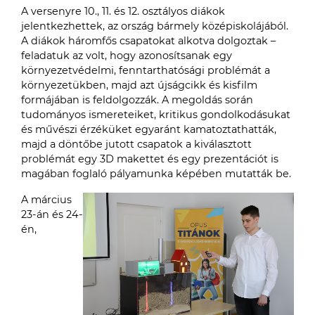
A versenyre 10., 11. és 12. osztályos diákok
jelentkezhettek, az ország bármely középiskolájából.
A diákok háromfős csapatokat alkotva dolgoztak –
feladatuk az volt, hogy azonosítsanak egy
környezetvédelmi, fenntarthatósági problémát a
környezetükben, majd azt újságcikk és kisfilm
formájában is feldolgozzák. A megoldás során
tudományos ismereteiket, kritikus gondolkodásukat
és művészi érzéküket egyaránt kamatoztathatták,
majd a döntőbe jutott csapatok a kiválasztott
problémát egy 3D makettet és egy prezentációt is
magában foglaló pályamunka képében mutatták be.
A március
23-án és 24-
én,