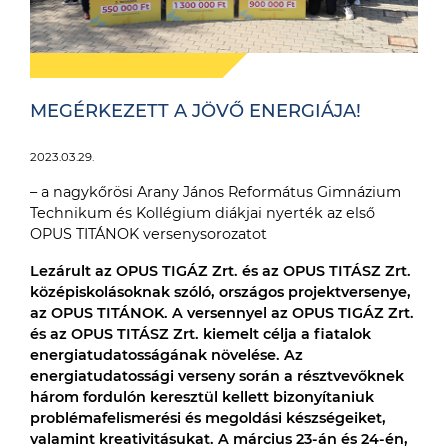
MEGÉRKEZETT A JÖVŐ ENERGIÁJA!
2023.03.29.
– a nagykőrösi Arany János Református Gimnázium
Technikum és Kollégium diákjai nyerték az első
OPUS TITÁNOK versenysorozatot
Lezárult az OPUS TIGÁZ Zrt. és az OPUS TITÁSZ Zrt.
középiskolásoknak szóló, országos projektversenye,
az OPUS TITÁNOK. A versennyel az OPUS TIGÁZ Zrt.
és az OPUS TITÁSZ Zrt. kiemelt célja a fiatalok
energiatudatosságának növelése. Az
energiatudatossági verseny során a résztvevőknek
három fordulón keresztül kellett bizonyítaniuk
problémafelismerési és megoldási készségeiket,
valamint kreativitásukat. A március 23-án és 24-én,