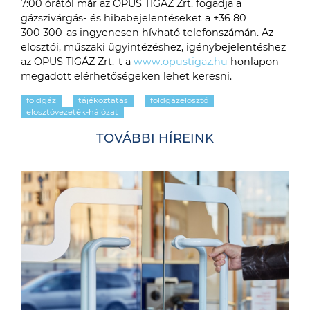
7:00 órától már az OPUS TIGÁZ Zrt. fogadja a
gázszivárgás- és hibabejelentéseket a +36 80
300 300-as ingyenesen hívható telefonszámán. Az
elosztói, műszaki ügyintézéshez, igénybejelentéshez
az OPUS TIGÁZ Zrt.-t a
www.opustigaz.hu
honlapon
megadott elérhetőségeken lehet keresni.
földgáz
tájékoztatás
földgázelosztó
elosztóvezeték-hálózat
TOVÁBBI HÍREINK