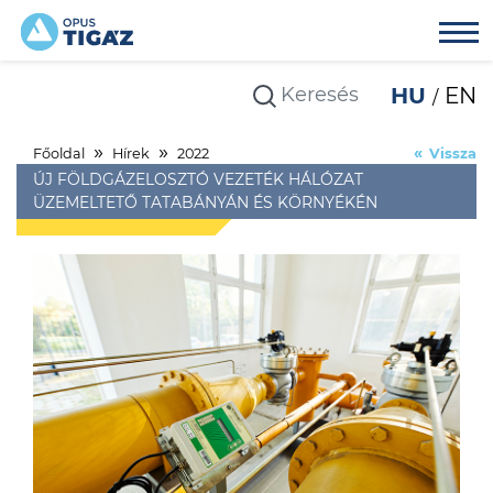
HU
EN
Főoldal
Hírek
2022
Vissza
ÚJ FÖLDGÁZELOSZTÓ VEZETÉK HÁLÓZAT
ÜZEMELTETŐ TATABÁNYÁN ÉS KÖRNYÉKÉN