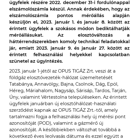
ügyfelek részére 2022. december 31-i fordulónappal
elszámolószámla készül. Annak érdekében, hogy az
elszámolószámla pontos mérőállás alapján
készüljön el, 2023. január 1. és január 8. között az
érintett ügyfelek a szokásos módon bediktálhatják
mérőállásukat. Az elosztóváltozás a
háttérrendszerekben komoly technikai feladatokkal
jár, emiatt 2023. január 9. és január 27. között az
érintett felhasználási helyekkel kapcsolatban
szünetel az ügyintézés.
2023. január 1-jétől az OPUS TIGÁZ Zrt. veszi át a
földgáz elosztóvezeték-hálózat üzemeltetését
Tatabánya, Annavölgy, Bajna, Csolnok, Dág, Epöl,
Héreg, Máriahalom, Nagysáp, Sárisáp, Tardos, Tarján,
Úny, valamint Vértestolna településeken. Az érintett
ügyfelek januárban új elosztóhálózat-használati
szerződést kapnak az OPUS TIGÁZ Zrt.-től, amely
tartalmazni fogja a felhasználási hely új mérési pont
azonosítóját (POD), valamint a gázmérő új
azonosítóját. A későbbiekben változhat továbbá a
következő éves leolvasás dátuma és ezzel együtt a