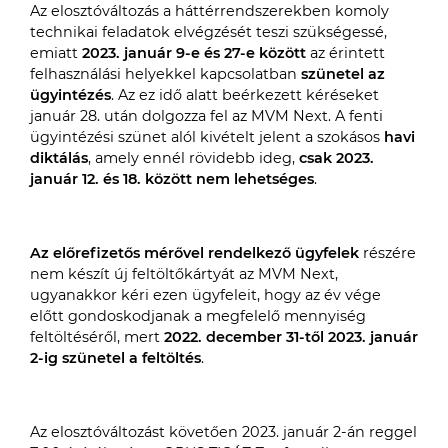
Az elosztóváltozás a háttérrendszerekben komoly
technikai feladatok elvégzését teszi szükségessé,
emiatt
2023. január 9-e és 27-e között
az érintett
felhasználási helyekkel kapcsolatban
szünetel az
ügyintézés
. Az ez idő alatt beérkezett kéréseket
január 28. után dolgozza fel az MVM Next. A fenti
ügyintézési szünet alól kivételt jelent a szokásos
havi
diktálás
, amely ennél rövidebb ideg,
csak 2023.
január 12. és 18. között nem lehetséges
.
Az előrefizetős mérővel rendelkező ügyfelek
részére
nem készít új feltöltőkártyát az MVM Next,
ugyanakkor kéri ezen ügyfeleit, hogy az év vége
előtt gondoskodjanak a megfelelő mennyiség
feltöltéséről, mert
2022. december 31-től 2023. január
2-ig szünetel a feltöltés
.
Az elosztóváltozást követően 2023. január 2-án reggel