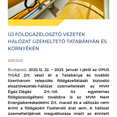
ÚJ FÖLDGÁZELOSZTÓ VEZETÉK
HÁLÓZAT ÜZEMELTETŐ TATABÁNYÁN ÉS
KÖRNYÉKÉN
2022.12.22.
Budapest,
2022.12. 22. – 2023. január 1-jétől az OPUS
TIGÁZ Zrt. veszi át a Tatabánya és további
tizenhárom település földgázellátását biztosító
elosztóvezeték-hálózat üzemeltetését az MVM
Égáz-Dégáz Zrt.-től. Az egyetemes
földgázszolgáltató továbbra is az MVM Next
Energiakereskedelmi Zrt. marad és a változás nem
érinti a földgázért fizetendő árat sem. A hálózat
üzemeltetőjének megváltozása miatt az érintett