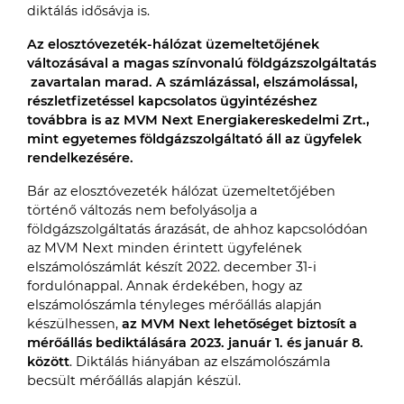
diktálás idősávja is.
Az elosztóvezeték-hálózat üzemeltetőjének
változásával a magas színvonalú földgázszolgáltatás
zavartalan marad. A számlázással, elszámolással,
részletfizetéssel kapcsolatos ügyintézéshez
továbbra is az MVM Next Energiakereskedelmi Zrt.,
mint egyetemes földgázszolgáltató áll az ügyfelek
rendelkezésére.
Bár az elosztóvezeték hálózat üzemeltetőjében
történő változás nem befolyásolja a
földgázszolgáltatás árazását, de ahhoz kapcsolódóan
az MVM Next minden érintett ügyfelének
elszámolószámlát készít 2022. december 31-i
fordulónappal. Annak érdekében, hogy az
elszámolószámla tényleges mérőállás alapján
készülhessen,
az MVM Next lehetőséget biztosít a
mérőállás bediktálására 2023. január 1. és január 8.
között
. Diktálás hiányában az elszámolószámla
becsült mérőállás alapján készül.