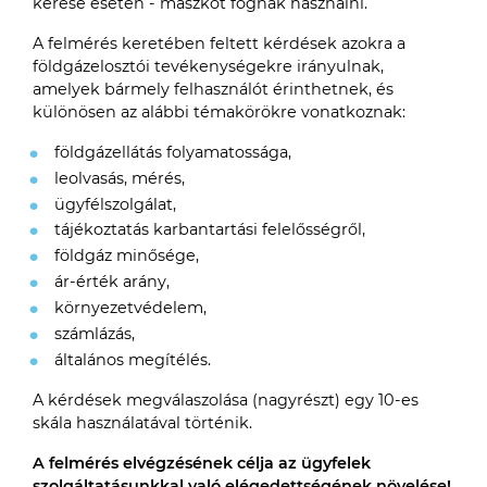
kérése esetén - maszkot fognak használni.
A felmérés keretében feltett kérdések azokra a
földgázelosztói tevékenységekre irányulnak,
amelyek bármely felhasználót érinthetnek, és
különösen az alábbi témakörökre vonatkoznak:
földgázellátás folyamatossága,
leolvasás, mérés,
ügyfélszolgálat,
tájékoztatás karbantartási felelősségről,
földgáz minősége,
ár-érték arány,
környezetvédelem,
számlázás,
általános megítélés.
A kérdések megválaszolása (nagyrészt) egy 10-es
skála használatával történik.
A felmérés elvégzésének célja az ügyfelek
szolgáltatásunkkal való elégedettségének növelése!