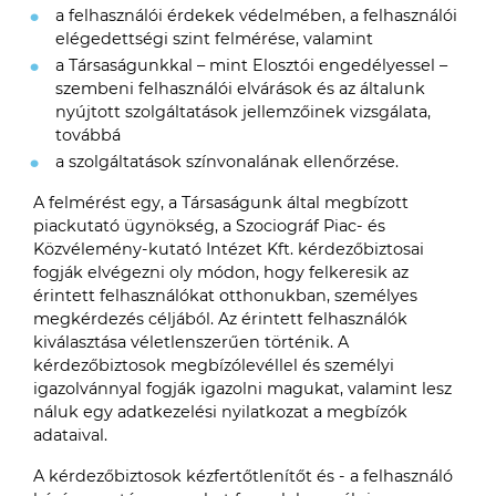
a felhasználói érdekek védelmében, a felhasználói
elégedettségi szint felmérése, valamint
a Társaságunkkal – mint Elosztói engedélyessel –
szembeni felhasználói elvárások és az általunk
nyújtott szolgáltatások jellemzőinek vizsgálata,
továbbá
a szolgáltatások színvonalának ellenőrzése.
A felmérést egy, a Társaságunk által megbízott
piackutató ügynökség, a Szociográf Piac- és
Közvélemény-kutató Intézet Kft. kérdezőbiztosai
fogják elvégezni oly módon, hogy felkeresik az
érintett felhasználókat otthonukban, személyes
megkérdezés céljából. Az érintett felhasználók
kiválasztása véletlenszerűen történik. A
kérdezőbiztosok megbízólevéllel és személyi
igazolvánnyal fogják igazolni magukat, valamint lesz
náluk egy adatkezelési nyilatkozat a megbízók
adataival.
A kérdezőbiztosok kézfertőtlenítőt és - a felhasználó